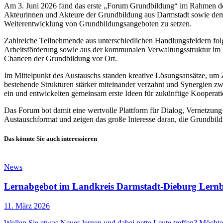
Am 3. Juni 2026 fand das erste „Forum Grundbildung“ im Rahmen d
Akteurinnen und Akteure der Grundbildung aus Darmstadt sowie dem 
Weiterentwicklung von Grundbildungsangeboten zu setzen.
Zahlreiche Teilnehmende aus unterschiedlichen Handlungsfeldern folg
Arbeitsförderung sowie aus der kommunalen Verwaltungsstruktur im S
Chancen der Grundbildung vor Ort.
Im Mittelpunkt des Austauschs standen kreative Lösungsansätze, um 
bestehende Strukturen stärker miteinander verzahnt und Synergien z
ein und entwickelten gemeinsam erste Ideen für zukünftige Kooperat
Das Forum bot damit eine wertvolle Plattform für Dialog, Vernetzun
Austauschformat und zeigen das große Interesse daran, die Grundbild
Das könnte Sie auch interessieren
News
Lernabgebot im Landkreis Darmstadt-Dieburg Lernb
11. März 2026
Wollen Sie etwas Neues lernen und dabei nette Leute treffen? Möcht