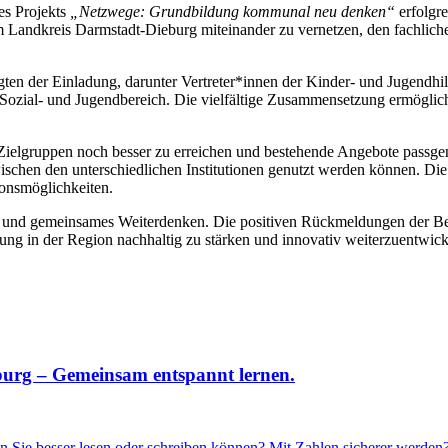
es Projekts
„Netzwege: Grundbildung kommunal neu denken“
erfolgre
Landkreis Darmstadt-Dieburg miteinander zu vernetzen, den fachlich
ten der Einladung, darunter Vertreter*innen der Kinder- und Jugendhil
ozial- und Jugendbereich. Die vielfältige Zusammensetzung ermöglich
Zielgruppen noch besser zu erreichen und bestehende Angebote passgen
wischen den unterschiedlichen Institutionen genutzt werden können. Di
ionsmöglichkeiten.
g und gemeinsames Weiterdenken. Die positiven Rückmeldungen der Bet
ung in der Region nachhaltig zu stärken und innovativ weiterzuentwick
urg – Gemeinsam entspannt lernen.
en Sie besser lesen oder schreiben können? Mit Zahlen sicherer werde