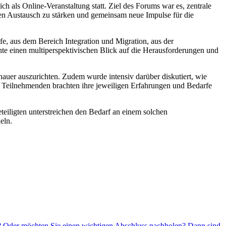
ich als Online-Veranstaltung statt. Ziel des Forums war es, zentrale
en Austausch zu stärken und gemeinsam neue Impulse für die
fe, aus dem Bereich Integration und Migration, aus der
te einen multiperspektivischen Blick auf die Herausforderungen und
auer auszurichten. Zudem wurde intensiv darüber diskutiert, wie
e Teilnehmenden brachten ihre jeweiligen Erfahrungen und Bedarfe
eiligten unterstreichen den Bedarf an einem solchen
eln.
n? Oder möchten Sie einen wichtigen Abschluss nachholen? Dann sind